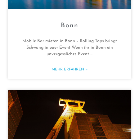
Bonn
Mobile Bar mieten in Bonn – Rolling Taps bringt
Schwung in euer Event Wenn ihr in Bonn ein
unvergessliches Event …
MEHR ERFAHREN »